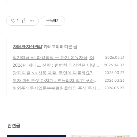
1
구독하기
'
재테크·자산관리
' 카테고리의 다른 글
정기예금 vs 파킹통장 — 단기 여유자금, 어디
2026.05.21
에 넣어야 할까?
2026년 재테크 전략 : 평범한 직장인은 어떻게
(2)
2026.04.03
자산가가 되었나? 실제 성공 사례와 핵심 노하
당좌 대출 vs 신용 대출, 무엇이 다를까요? 내
2026.03.27
우
게 맞는 대출 유형 선택법
(0)
투자 마인드셋 다지기 : 흔들리지 않고 꾸준히
(0)
2026.03.26
투자하는 법과 필요한 마음가짐
해외주식투자입문수수료환율해외 주식 투자
(0)
2026.03.23
입문 완벽 가이드 — 장단점, 수수료, 환율까지
한 번에 정리합니다
(3)
관련글