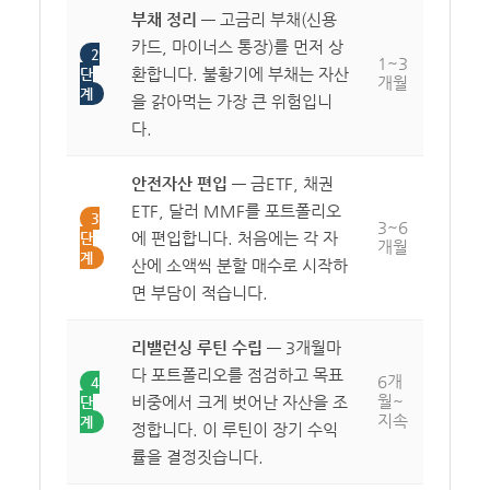
부채 정리
— 고금리 부채(신용
카드, 마이너스 통장)를 먼저 상
2
1~3
환합니다. 불황기에 부채는 자산
단
개월
계
을 갉아먹는 가장 큰 위험입니
다.
안전자산 편입
— 금ETF, 채권
ETF, 달러 MMF를 포트폴리오
3
3~6
에 편입합니다. 처음에는 각 자
단
개월
계
산에 소액씩 분할 매수로 시작하
면 부담이 적습니다.
리밸런싱 루틴 수립
— 3개월마
다 포트폴리오를 점검하고 목표
6개
4
월~
비중에서 크게 벗어난 자산을 조
단
지속
계
정합니다. 이 루틴이 장기 수익
률을 결정짓습니다.