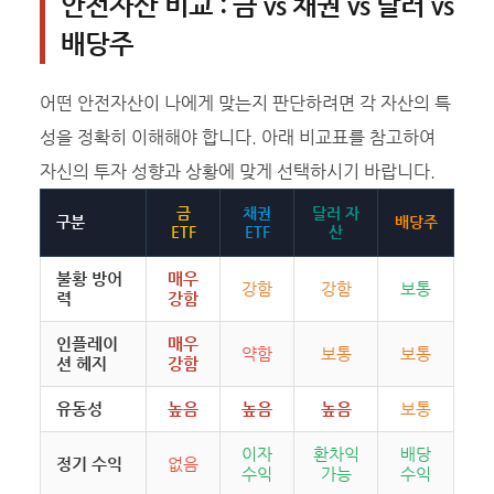
안전자산 비교 : 금 vs 채권 vs 달러 vs
배당주
어떤 안전자산이 나에게 맞는지 판단하려면 각 자산의 특
성을 정확히 이해해야 합니다. 아래 비교표를 참고하여
자신의 투자 성향과 상황에 맞게 선택하시기 바랍니다.
금
채권
달러 자
구분
배당주
ETF
ETF
산
불황 방어
매우
강함
강함
보통
력
강함
인플레이
매우
약함
보통
보통
션 헤지
강함
유동성
높음
높음
높음
보통
이자
환차익
배당
정기 수익
없음
수익
가능
수익