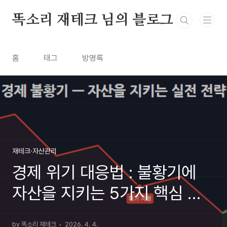
본문 바로가기
똑소리 재테크 님의 블로그
홈
태그
방명록
재테크·자산관리
경제 위기 대응법 : 불황기에
자산을 지키는 5가지 핵심 전
략
by 똑소리 재테크
2026. 4. 4.