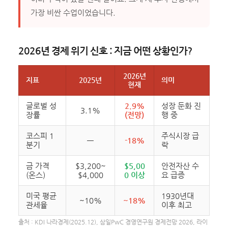
가장 비싼 수업이었습니다.
2026년 경제 위기 신호 : 지금 어떤 상황인가?
2026년
지표
2025년
의미
현재
글로벌 성
2.9%
성장 둔화 진
3.1%
장률
(전망)
행 중
코스피 1
주식시장 급
—
-18%
분기
락
금 가격
$3,200~
$5,00
안전자산 수
(온스)
$4,000
0 이상
요 급증
미국 평균
1930년대
~10%
~18%
관세율
이후 최고
출처 : KDI 나라경제(2025.12), 삼일PwC 경영연구원 경제전망 2026, 라이