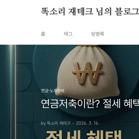
본문 바로가기
똑소리 재테크 님의 블로
홈
태그
방명록
연금·노후준비
연금저축이란? 절세 혜
by 똑소리 재테크
2026. 3. 16.