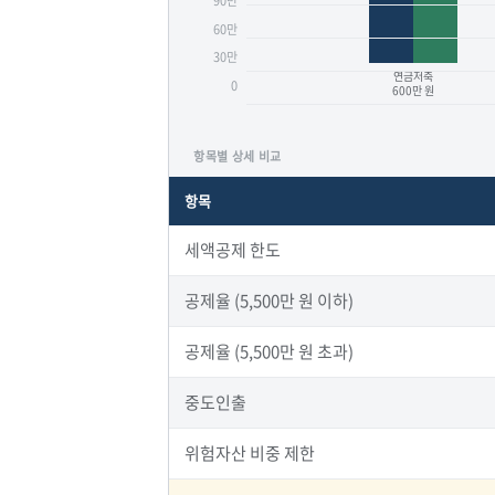
90만
60만
30만
연금저축
0
600만 원
항목별 상세 비교
항목
세액공제 한도
공제율 (5,500만 원 이하)
공제율 (5,500만 원 초과)
중도인출
위험자산 비중 제한