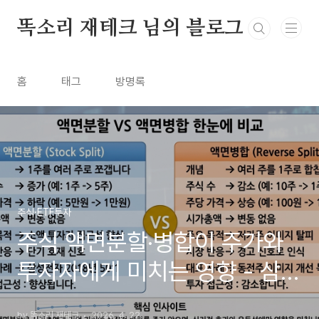
본문 바로가기
똑소리 재테크 님의 블로그
홈
태그
방명록
주식·ETF투자
주식 액면분할·병합이 주가와
투자자에게 미치는 영향 - 삼성
전자, 애플, 테슬라 실사례로
by 똑소리 재테크
2026. 4. 22.