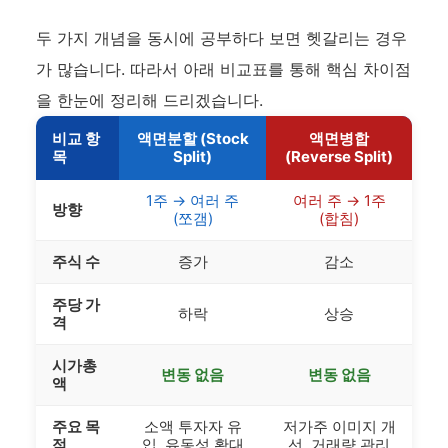
두 가지 개념을 동시에 공부하다 보면 헷갈리는 경우
가 많습니다. 따라서 아래 비교표를 통해 핵심 차이점
을 한눈에 정리해 드리겠습니다.
비교 항
액면분할 (Stock
액면병합
목
Split)
(Reverse Split)
1주 → 여러 주
여러 주 → 1주
방향
(쪼갬)
(합침)
주식 수
증가
감소
주당 가
하락
상승
격
시가총
변동 없음
변동 없음
액
주요 목
소액 투자자 유
저가주 이미지 개
적
입, 유동성 확대
선, 거래량 관리