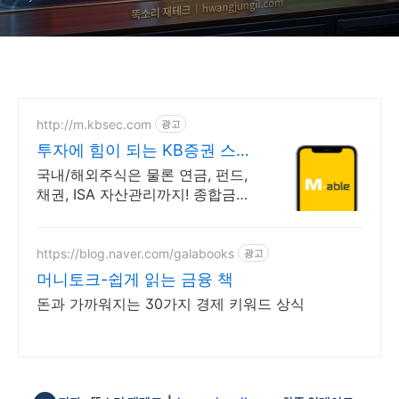
http://m.kbsec.com
광고
투자에 힘이 되는 KB증권 스마
트한 투자의 시작
국내/해외주식은 물론 연금, 펀드,
채권, ISA 자산관리까지! 종합금융
투자앱 언제나 믿을 수 있는 든든
한 금융 파트너, 새로운 투자 경험
https://blog.naver.com/galabooks
광고
머니토크-쉽게 읽는 금융 책
돈과 가까워지는 30가지 경제 키워드 상식