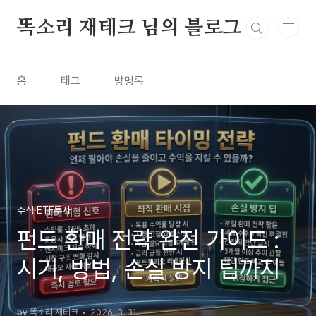
본문 바로가기
똑소리 재테크 님의 블로그
홈
태그
방명록
주식·ETF투자
펀드 환매 전략 완전 가이드 :
시기, 방법, 손실 방지 팁까지
by 똑소리 재테크
2026. 3. 31.