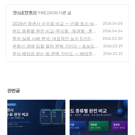
'
주식·ETF투자
' 카테고리의 다른 글
2026년 증권사 수수료 비교 — 키움·토스·삼성
2026.04.05
·미래에셋·KB 한눈에 정리
펀드 종류별 완전 비교-주식형 · 채권형 · 혼합
(2)
2026.04.04
형 · ETF 한눈에 파악하는 2026 최신 가이드
투자 실패 사례 분석: 대표적인 실수 5가지와
2026.03.30
반드시 얻어야 할 교훈 투자
(2)
부동산 경매 입찰 절차 완벽 가이드 – 초보도
(1)
2026.03.29
따라하는 단계별 주의사항
주식 배당금 받는 법 완벽 가이드 — 배당주란
(2)
2026.03.22
무엇이고 어떻게 받을 수 있을까?
(5)
관련글