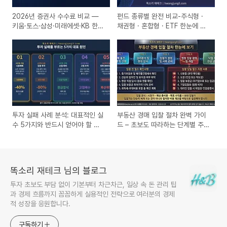
2026년 증권사 수수료 비교 —
펀드 종류별 완전 비교-주식형 ·
키움·토스·삼성·미래에셋·KB 한눈
채권형 · 혼합형 · ETF 한눈에 파
에 정리
악하는 2026 최신 가이드
투자 실패 사례 분석: 대표적인 실
부동산 경매 입찰 절차 완벽 가이
수 5가지와 반드시 얻어야 할 교
드 – 초보도 따라하는 단계별 주의
훈 투자
사항
똑소리 재테크 님의 블로그
투자 초보도 부담 없이 기본부터 차근차근, 일상 속 돈 관리 팁
과 경제 흐름까지 꼼꼼하게 실용적인 전략으로 여러분의 경제
적 성장을 응원합니다.
구독하기