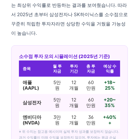
는 최상위 수익률로 반등하는 결과를 보여줬습니다. 따라
서 2025년 초부터 삼성전자나 SK하이닉스를 소수점으로
꾸준히 적립한 투자자라면 상당한 수익을 거뒀을 가능성
이 높습니다.
소수점 투자 모의 시뮬레이션 (2025년 기준)
월 투
투자
총 투
예상 수
종목
자금
기간
자금
익률
애플
5만
12
60
+18~
(AAPL)
원
개월
만원
25%
5만
12
60
+20~
삼성전자
원
개월
만원
35%
엔비디아
3만
12
36
+40%
(NVDA)
원
개월
만원
+
※ 위 수치는 참고용 예시이며 실제 투자 성과를 보장하지 않습니다.
과거 수익률이 미래 수익을 보장하지 않으며, 투자에는 원금 손실