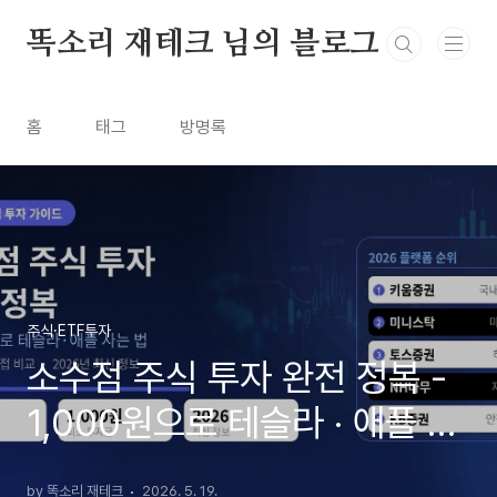
본문 바로가기
똑소리 재테크 님의 블로그
홈
태그
방명록
주식·ETF투자
소수점 주식 투자 완전 정복 -
1,000원으로 테슬라 · 애플 사
는 법 (플랫폼 5곳 직접 비교 ·
by 똑소리 재테크
2026. 5. 19.