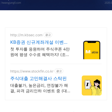
2026년 최신 정보)
http://m.kbsec.com
광고
KB증권 신규계좌개설 이벤트
국내주식쿠폰 최대 5만원
첫 투자를 응원하며 주식쿠폰 4만
원에 평생 수수료 혜택까지! (조건
충족 시) KB증권에서 첫 투자 지원
받고 평생 수수료 혜택 받으세요!
https://www.stockfin.co.kr
광고
주식대출 고민해결사 스탁핀
대출불가, 높은금리, 연장불가 해
결, 파격 금리인하 이벤트 중 (대환
도 가능)