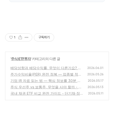
1
구독하기
'
주식·ETF투자
' 카테고리의 다른 글
배당성향과 배당수익률, 무엇이 다른가요? 배
2026.06.01
당주 고르는 진짜 기준
주가수익비율(PER) 완전 정복 — 업종별 적정
(6)
2026.05.26
PER 판단 기준까지
기업 IR 자료 읽는 법 — 핵심 정보를 30분 안
(2)
2026.05.17
에 파악하는 방법
주식 우선주 vs 보통주, 무엇을 사야 할까 - 20
(0)
2026.05.13
26년 기준 완벽 비교 분석
국내 채권 ETF 비교 완전 가이드 - 단기채·장
(2)
2026.05.11
기채 ETF 종류별 특징과 금리 환경별 활용법
(0)