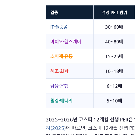
업종
적정 PER 범위
IT·플랫폼
30~60배
바이오·헬스케어
40~80배
소비재·유통
15~25배
제조·화학
10~18배
금융·은행
6~12배
철강·에너지
5~10배
2025~2026년 코스피 12개월 선행 PER은 
치(2025)
에 따르면, 코스피 12개월 선행 P