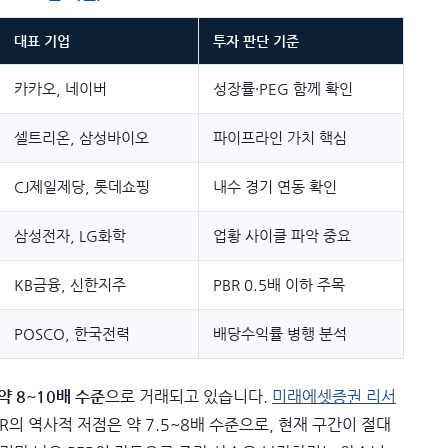
대표 기업
투자 판단 기준
카카오, 네이버
성장률·PEG 함께 확인
셀트리온, 삼성바이오
파이프라인 가치 핵심
CJ제일제당, 롯데쇼핑
내수 경기 연동 확인
삼성전자, LG화학
업황 사이클 파악 중요
KB금융, 신한지주
PBR 0.5배 이하 주목
POSCO, 한국전력
배당수익률 병행 분석
약 8~10배 수준
으로 거래되고 있습니다.
미래에셋증권 리서
ER의 역사적 저점은 약 7.5~8배 수준으로, 현재 구간이 절대