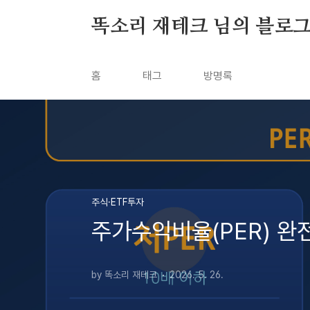
본문 바로가기
똑소리 재테크 님의 블로
홈
태그
방명록
주식·ETF투자
주가수익비율(PER) 완
by 똑소리 재테크
2026. 5. 26.