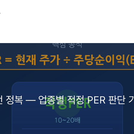
그
전 정복 — 업종별 적정 PER 판단