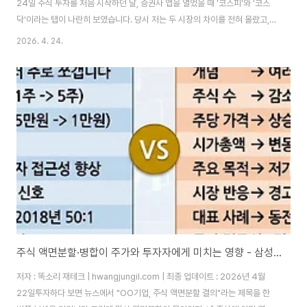
24일 주식 투자를 처음 시작하던 날, 증권사 앱을 열었을 때 '코스피'와 '코스
닥'이라는 탭이 나란히 보였습니다. 당시 저는 두 시장의 차이를 전혀 몰랐고,
그냥 수익률이 더 높아 보이는 코스닥 종목 하나를 덜컥 매수했더라고요. 결과
2026. 4. 24.
는 두 달 만에 -28% 손실이었습니다. 따라서 그 이후 저는 두 시장의 구조부터
철저히 공부했고, 지금은 코스피와 코스닥을 목적에 따라 분리해서 운용하고
있습니다. 이 글은 그 경험을 바탕으로 두 시장의 핵심 차이와 투자 전략을 정리
한 것입니다.목차코스피와 코스닥, 무엇이 다른가 — 기본 구조 비교코스피 vs
코스닥 핵심 비교표 — 어떤 시장이 나에게 맞는가2025~202..
주식 액면분할·병합이 주가와 투자자에게 미치는 영향 - 삼성전자, 애플, 테슬라 실사례로 완전 정복하는 주식 분할 · 병합의 모든 것
저자 : 똑소리 재테크 | hwangjungil.com | 최종 업데이트 : 2026년 4월
22일투자하다 보면 뉴스에서 "OO기업, 주식 액면분할 결의"라는 제목을 한