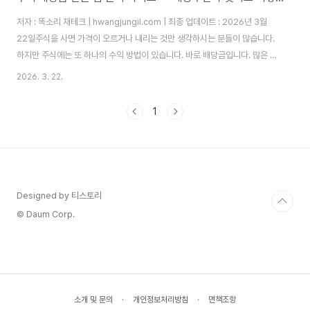
저자 : 똑소리 재테크 | hwangjungil.com | 최종 업데이트 : 2026년 3월
22일주식을 사면 가격이 오르거나 내리는 것만 생각하시는 분들이 많습니다.
하지만 주식에는 또 하나의 수익 방법이 있습니다. 바로 배당금입니다. 많은 투
자자들이 배당금을 몰라서, 혹은 어떻게 받아야 하는지 몰라서 이 수익을 그냥
2026. 3. 22.
흘려보내고 있습니다. 배당금을 제대로 알지 못하면, 같은 주식을 가지고도 손
해 보는 투자를 반복하게 됩니다.실제로 한국거래소(KRX) 데이터에 따르면,
1
2025년 기준 국내 상장기업의 평균 배당수익률은 약 2.3%입니다. 미국
S&P 500 기업의 평균 배당수익률 약 1.5%보다 높은 수치입니다. 그러나 많
은 개인 투자자들이 배당락일, 기준일 등 기본 개념을 몰라서 배당금을 한 푼..
Designed by 티스토리
© Daum Corp.
소개 및 문의
·
개인정보처리방침
·
면책조항