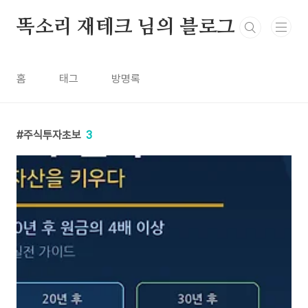
본문 바로가기
똑소리 재테크 님의 블로그
홈
태그
방명록
주식투자초보
3