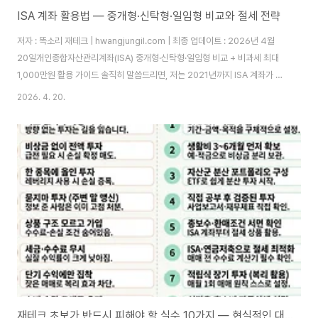
ISA 계좌 활용법 — 중개형·신탁형·일임형 비교와 절세 전략
저자 : 똑소리 재테크 | hwangjungil.com | 최종 업데이트 : 2026년 4월
20일개인종합자산관리계좌(ISA) 중개형·신탁형·일임형 비교 + 비과세 최대
1,000만원 활용 가이드 솔직히 말씀드리면, 저는 2021년까지 ISA 계좌가 뭔
지도 몰랐습니다. 그냥 통장이 하나 더 생기는 거 아닌가 싶었죠. 그러다 직장
2026. 4. 20.
동료가 "나 작년에 ISA로 세금 130만원 아꼈어"라고 말하는 걸 듣고 귀가 번
쩍 뜨였습니다. 알고 보니 제 투자 수익에서 해마다 15.4%씩 세금이 조용히
빠져나가고 있었던 겁니다. 따라서 그날 바로 계좌를 만들었고, 이후 3년간의
경험을 이 글에 모두 담았습니다.목차세금은 왜 문제인가 — 아무도 알려주지
않는 투자 비용ISA 계좌란 정확히 무엇인가ISA 3종류 비교 ..
재테크 초보가 반드시 피해야 할 실수 10가지 — 현실적인 대처법 완전 정리