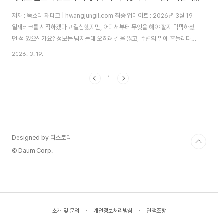
저자 : 똑소리 재테크 | hwangjungil.com 최종 업데이트 : 2026년 3월 19
일재테크를 시작하겠다고 결심했지만, 어디서부터 무엇을 해야 할지 막막하셨
던 적 있으신가요? 정보는 넘치는데 오히려 길을 잃고, 주변의 말에 흔들리다
손실을 경험하게 됩니다. 따라서 무엇을 해야 하는지보다 무엇을 하지 말아야
2026. 3. 19.
하는지를 먼저 아는 것이 성공적인 재테크의 첫걸음입니다. 오늘 똑소리 재테
크가 실제 경험을 바탕으로 초보 투자자가 저지르는 핵심 실수 10가지와 현실
1
적인 해결책을 꼼꼼히 정리해 드립니다.왜 재테크 초보는 같은 실수를 반복할
까요?재테크는 정보 부족, 조급함, 감정적 판단이라는 세 가지 함정이 동시에
작동하는 분야입니다. 정보가 부족하기 때문에 잘못된 판단을 내리고, 그 판단
이 손실로 이어지고, ..
Designed by 티스토리
© Daum Corp.
소개 및 문의
·
개인정보처리방침
·
면책조항