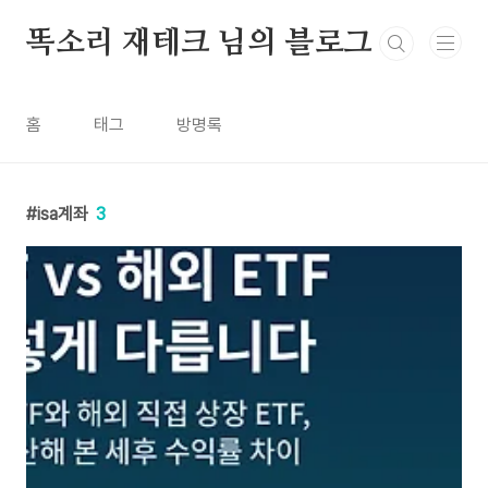
본문 바로가기
똑소리 재테크 님의 블로그
홈
태그
방명록
isa계좌
3