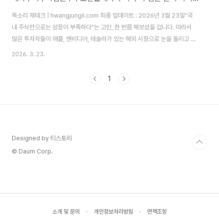
똑소리 재테크 | hwangjungil.com 최종 업데이트 : 2026년 3월 23일"국
내 주식만으로는 성장이 부족하다"는 고민, 한 번쯤 해보셨을 겁니다. 따라서
많은 투자자들이 애플, 엔비디아, 테슬라가 있는 해외 시장으로 눈을 돌리고 있
습니다. 하지만 막상 시작하려면 수수료는 어떻게 되는지, 환율 리스크는 어떻
2026. 3. 23.
게 관리하는지 막막하게 느껴지실 수 있습니다. 이 글에서는 해외 주식 투자의
모든 것을 체계적으로 안내해 드립니다.해외 주식 투자란 무엇이며 왜 지금 해
1
야 하는가?해외 주식 투자는 국내 증권사 계좌를 통해 미국, 일본, 중국, 유럽
등 외국 주식시장에 상장된 기업의 주식을 매수·매도하는 투자 방식입니다.
2025년 기준 한국예탁결제원 자료에 따르면 국내 투자자의 해외 주식 보관잔
액은 약 ..
Designed by 티스토리
© Daum Corp.
소개 및 문의
·
개인정보처리방침
·
면책조항