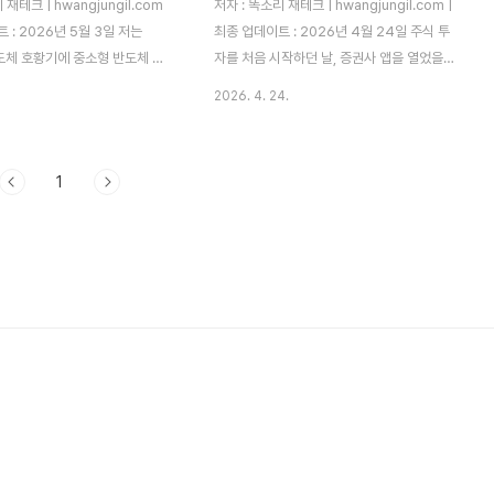
 재테크 | hwangjungil.com
저자 : 똑소리 재테크 | hwangjungil.com |
 : 2026년 5월 3일 저는
최종 업데이트 : 2026년 4월 24일 주식 투
반도체 호황기에 중소형 반도체 종
자를 처음 시작하던 날, 증권사 앱을 열었을
0만 원을 투자한 적이 있습니다. 매
때 '코스피'와 '코스닥'이라는 탭이 나란히 보
2026. 4. 24.
0원이었는데 불과 2주 만에
였습니다. 당시 저는 두 시장의 차이를 전혀
지 빠지더군요. 그래도 저는 팔지
몰랐고, 그냥 수익률이 더 높아 보이는 코스
 "곧 반등이 오겠지"라는 막연한
닥 종목 하나를 덜컥 매수했더라고요. 결과는
1
, 결국 4,500원에서야 손을
두 달 만에 -28% 손실이었습니다. 따라서
 손실률이 무려 51%였습니다.
그 이후 저는 두 시장의 구조부터 철저히 공
만 10%로 정해두었어도 120만
부했고, 지금은 코스피와 코스닥을 목적에 따
멈출 수 있었는데, 기준이 없었
라 분리해서 운용하고 있습니다. 이 글은 그
00만 원이 넘는 손실을 보고 말
경험을 바탕으로 두 시장의 핵심 차이와 투자
라서 이 글에서는 실제 투자 경험
전략을 정리한 것입니다.목차코스피와 코스
 감정 없이 손절할 수 있는 기준
닥, 무엇이 다른가 — 기본 구조 비교코스피
절을 가로막는 심리 함정을 어떻
vs 코스닥 핵심 비교표 — 어떤 시장이 나에
지 구체적으로 알려드리겠습..
게 맞는가2025~202..