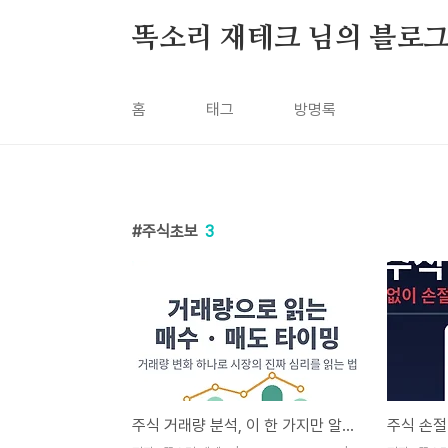
본문 바로가기
똑소리 재테크 님의 블로
홈
태그
방명록
주식초보
3
주식 거래량 분석, 이 한 가지만 알아도 매수·매도 타이밍이 보입니다