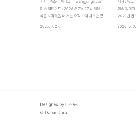
저자 : 똑소리 재테크 | hwangjungil.com |
저자 : 똑소리
최종 업데이트 : 2026년 7월 27일 처음 주
최종 업데이트
식을 시작했을 때 저는 오직 가격 차트만 봤
2021년 
습니다. 빨간 캔들이 뜨면 무작정 따라 샀고,
목에 1,20
2026. 7. 27.
2026. 5. 3.
파란 캔들이 뜨면 겁을 먹고 손절했습니다.
수가 9,20
그렇게 몇 번을 반복하다 보니 계좌는 조금씩
7,400원까
줄어들었고, 정작 왜 오르고 왜 내리는지는
않았습니다.
전혀 이해하지 못한 채 시장에 끌려다니고 있
기대로 버텼고
었습니다.문제는 가격만 보는 매매 방식이 초
털었습니다.
보 투자자를 가장 쉽게 무너뜨리는 함정이라
손절매 기준
는 점입니다. 가격은 언제든 조작된 것처럼
원 손실에서 
보이는 착시를 만들어낼 수 있습니다. 거래량
기 때문에 6
이 뒷받침되지 않은 상승은 며칠 안에 힘없이
았습니다.따
꺾이는 경우가 많고, 그 사실을 모른 채 뒤늦
을 바탕으로,
게 따라 들어간 투자자는 고점에서 물리는 경
설정법과 손
Designed by 티스토리
험을 하게 됩니다. 실제로 저..
게 극복하는
© Daum Corp.