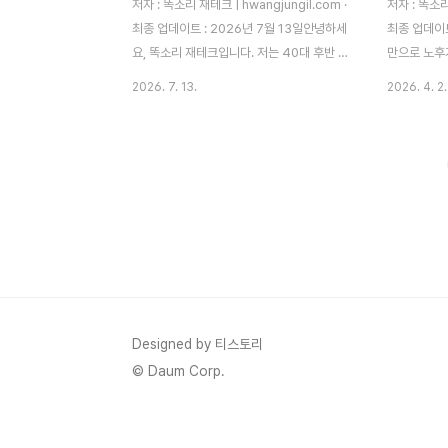
저자 : 똑소리 재테크 | hwangjungil.com ·
저자 : 똑소리 
최종 업데이트 : 2026년 7월 13일안녕하세
최종 업데이트
요, 똑소리 재테크입니다. 저는 40대 후반 직
만으로 노후
장인이고, 10년 넘게 주식과 ETF에 직접 투
층 연금 구
2026. 7. 13.
2026. 4. 2.
자하면서 제 퇴직연금 계좌도 손수 운용하고
나서는 것이
있습니다. 오늘은 최근 회사 동료들에게 가장
는 노후가 불
많이 받는 질문, 바로 퇴직연금 운용 전략에
지인이 퇴직
대해 이야기해보려고 합니다.저는 3년 전까
고 했다가 월
지만 해도 제 퇴직연금이 DC형인지 DB형인
연자실하는 
지조차 몰랐습니다. 그러다 우연히 잔고를 확
험이 이 블
인했는데, 10년 넘게 방치된 퇴직연금 계좌
통계청 자료에
의 연평균 수익률이 겨우 1.8%였습니다. 같
준 적정 노후
은 기간 제가 직접 굴린 ETF 계좌 수익률은
추산됩니다.
연평균 7%대였으니, 그 차이를 확인한 순간
이에 훨씬 
등골이 서늘했습니다. 이대로 은퇴하면 국민
하기 때문에
Designed by 티스토리
연금과 퇴직연금만으로는 생활비조..
필요하고, 따
© Daum Corp.