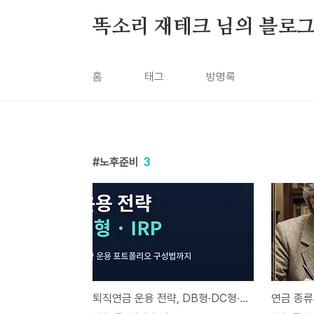
본문 바로가기
똑소리 재테크 님의 블로
홈
태그
방명록
노후준비
3
퇴직연금 운용 전략, DB형·DC형·IRP 차이부터 노후 포트폴리오까지 완벽 정리