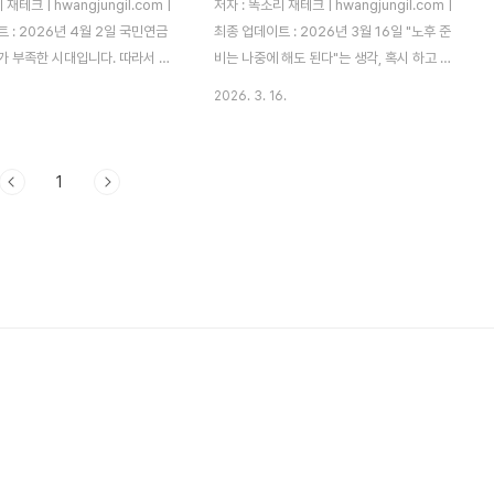
재테크 | hwangjungil.com |
저자 : 똑소리 재테크 | hwangjungil.com |
 : 2026년 4월 2일 국민연금
최종 업데이트 : 2026년 3월 16일 "노후 준
가 부족한 시대입니다. 따라서 3
비는 나중에 해도 된다"는 생각, 혹시 하고 계
조를 이해하고 지금 당장 행동에
시진 않습니까? 통계청이 발표한 2025년 가
2026. 3. 16.
 중요합니다.왜 국민연금만으로
계금융복지조사에 따르면, 은퇴 후 적정 생활
안한가요?저는 몇 해 전 50대
비(부부 기준 월 277만 원)를 마련하지 못한
 후 "국민연금 받으면 되겠지"라
50대 이상 가구가 전체의 58%에 달합니다.
1
 80만 원 남짓의 수령액 앞에 망
지금 당장 연금저축을 이해하고 시작하지 않
모습을 직접 목격했습니다. 그 경
으면, 노후가 생각보다 훨씬 빨리 찾아옵니
로그를 시작한 계기가 되었습니다.
다.연금저축이란 무엇이고, 왜 지금 당장 알
 따르면 2026년 현재 부부 기
아야 합니까?연금저축은 어떻게 작동하는 금
 생활비는 월 약 298만 원으로
융 상품입니까?연금저축은 노후 생활 자금을
 하지만 국민연금 평균 수령액은
마련하기 위해 국가가 세제 혜택을 부여하는
미치지 못합니다. 국민연금이 부족
장기 저축 상품입니다. 가입자가 돈을 납입하
 퇴직연금과 개인연금이 반드시
면 정부가 세액공제 혜택을 제공하고, 만 55
라서 3층 연금 구조를..
세 이후 연금 형태로 수령하는 구조..