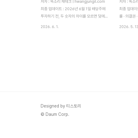
저자 : 똑소리 재테크 | hwangjungil.com
저자 : 똑소리 
최종 업데이트 : 2026년 6월 1일 배당주에
최종 업데이트
투자하기 전, 두 숫자의 차이를 모르면 덫에
률 · 의결권 
빠질 수 있습니다. 이 글에서 배당성향과 배
제 경험을 
2026. 6. 1.
2026. 5. 13
당수익률의 정확한 의미와 실전 활용법을 단
시작했을 때 
계별로 안내합니다.왜 배당주 투자자 10명
'삼성전자우'
중 7명이 손실을 경험할까요?배당주 투자를
간이었습니다
처음 시작할 때 가장 많이 하는 실수가 있습
른데, 도대체
니다. 바로 배당수익률 숫자 하나만 보고 매
무것도 모르
수 버튼을 누르는 것입니다. "배당수익률이
우를 샀더니
10%니까 좋은 주식이겠지"라고 생각하셨다
아했던 기억
면, 지금 이 글을 꼭 끝까지 읽어보시길 바랍
생겨 주가가
니다.솔직히 말하면, 저도 처음엔 이 두 숫자
가파르게 빠
를 헷갈렸습니다.40대 초반에 주식을 시작
싼 주식이 
하면서 "배당주면 안전하겠지"라는 막연한
따라서 오늘
Designed by 티스토리
생각으로 배당수익률 높은 종목만 찾아다녔
보통주가 구체
© Daum Corp.
어요...