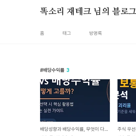
본문 바로가기
똑소리 재테크 님의 블로
홈
태그
방명록
배당수익률
3
배당성향과 배당수익률, 무엇이 다른가요? 배당주 고르는 진짜 기준