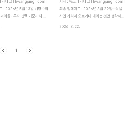
재테크 | hwangjungil.com |
저자 : 똑소리 재테크 | hwangjungil.com |
 : 2026년 5월 13일 배당수익
최종 업데이트 : 2026년 3월 22일주식을
· 괴리율 · 투자 선택 기준까지 실
사면 가격이 오르거나 내리는 것만 생각하시
바탕으로 정리합니다.처음 주식을
는 분들이 많습니다. 하지만 주식에는 또 하
.
2026. 3. 22.
가장 당황했던 건 '삼성전자'와
나의 수익 방법이 있습니다. 바로 배당금입니
 두 종목이 나란히 검색되던 순
다. 많은 투자자들이 배당금을 몰라서, 혹은
. 가격도 다르고 이름도 살짝 다
어떻게 받아야 하는지 몰라서 이 수익을 그냥
1
 뭐가 다른 걸까 싶었습니다. 아
흘려보내고 있습니다. 배당금을 제대로 알지
고 가격이 조금 저렴한 삼성전자
못하면, 같은 주식을 가지고도 손해 보는 투
 배당수익률이 더 높게 찍혀서 좋
자를 반복하게 됩니다.실제로 한국거래소
이 납니다. 그런데 회사 이슈가
(KRX) 데이터에 따르면, 2025년 기준 국내
 빠질 때 우선주가 보통주보다 더
상장기업의 평균 배당수익률은 약 2.3%입니
지는 걸 보고서야 "이게 단순히
다. 미국 S&P 500 기업의 평균 배당수익률
아니구나"를 몸으로 깨달았습니다.
약 1.5%보다 높은 수치입니다. 그러나 많은
은 그 경험을 바탕으로, 우선주와
개인 투자자들이 배당락일, 기준일 등 기본
적으로 어떻게 ..
개념을 몰라서 배당금을 한 푼..