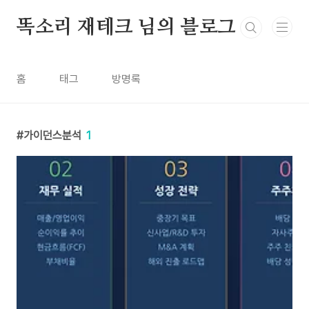
본문 바로가기
똑소리 재테크 님의 블로그
홈
태그
방명록
가이던스분석
1