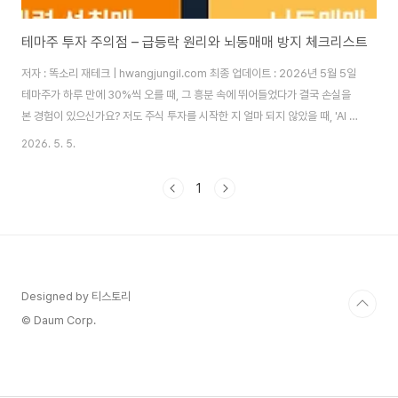
테마주 투자 주의점 – 급등락 원리와 뇌동매매 방지 체크리스트
저자 : 똑소리 재테크 | hwangjungil.com 최종 업데이트 : 2026년 5월 5일
테마주가 하루 만에 30%씩 오를 때, 그 흥분 속에 뛰어들었다가 결국 손실을
본 경험이 있으신가요? 저도 주식 투자를 시작한 지 얼마 되지 않았을 때, 'AI 로
봇 관련주'가 3일 연속 상한가를 기록하는 것을 보고 충동적으로 매수했습니
2026. 5. 5.
다. 결과는 이틀 후 -22%였습니다. 따라서 이 글에서는 그 실패를 통해 배운
테마주 급등락의 원리와 뇌동매매를 막는 실전 체크리스트를 상세히 공유드리
1
겠습니다.목차테마주란 무엇인가? — 기회인가, 함정인가테마주 급등락의 5
단계 원리 — 왜 항상 개인이 물리는가뇌동매매 방지 체크리스트 10 — 매수
전 반드시 확인하세요테마주 vs 가치주 — 어떤 전략이 더 유리한가FA..
Designed by 티스토리
© Daum Corp.