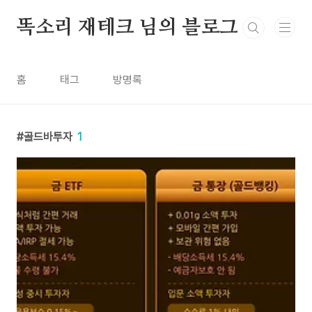
본문 바로가기
똑소리 재테크 님의 블로그
홈
태그
방명록
골드바투자
1