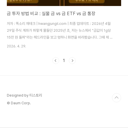
금 투자 방법 비교 : 실물 금 vs 금 ETF vs 금 통장
저자 : 똑소리 재테크 | hwangjungil.com | 최종 업데이트 : 2026년 4월
29일 주식 계좌가 파랗게 물들던 2025년 초, 저는 뉴스에서 "금값이 1g당
15만 원 돌파"라는 헤드라인을 보고 멍하니 화면을 바라봤습니다. 그때 제 포
트폴리오에 금은 단 한 톨도 없었거든요. 투자 포트폴리오에 금을 담으라는 말
2026. 4. 29.
을 수도 없이 들었지만, 막상 어떻게 시작해야 할지 몰라 계속 미뤄온 것이었습
니다. 그래서 직접 발로 뛰면서 실물 금부터 금 ETF, 금 통장, KRX 금시장까지
1
모두 체험해봤습니다. 오늘은 그 경험을 토대로 금 투자 방법을 완전히 비교해
드리겠습니다.이 글에서 다루는 내용1. 왜 지금 금 투자를 고민해야 하는가2. 4
가지 금 투자 수단 체험 비교 (실물 금·금 통장·금 E..
Designed by 티스토리
© Daum Corp.