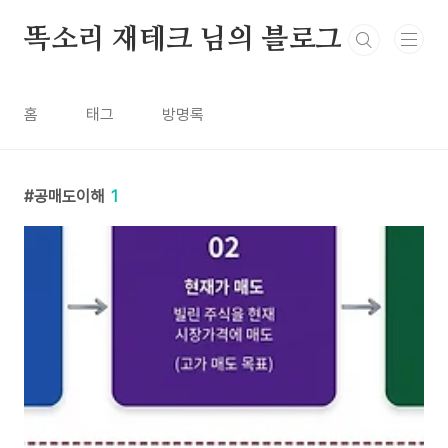
본문 바로가기
똑소리 재테크 님의 블로그
홈
태그
방명록
공매도이해
1