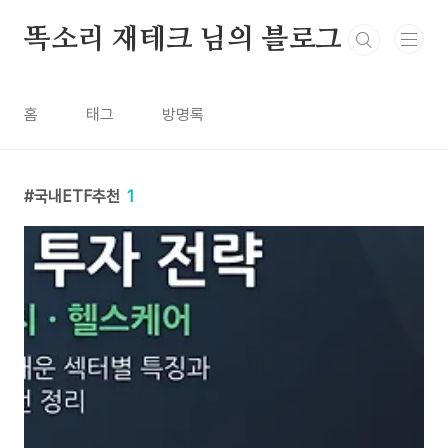
본문 바로가기
똑소리 재테크 님의 블로그
홈
태그
방명록
국내ETF추천
1