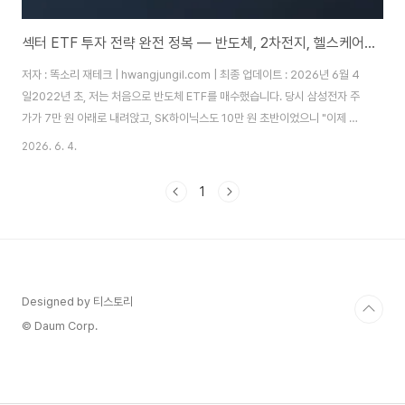
섹터 ETF 투자 전략 완전 정복 — 반도체, 2차전지, 헬스케어 직접 투자 비교 체험기
저자 : 똑소리 재테크 | hwangjungil.com | 최종 업데이트 : 2026년 6월 4
일2022년 초, 저는 처음으로 반도체 ETF를 매수했습니다. 당시 삼성전자 주
가가 7만 원 아래로 내려앉고, SK하이닉스도 10만 원 초반이었으니 "이제 바
닥이겠지"라는 생각으로 올인하듯 들어갔더랍니다. 결과는 참담했습니다. 반
2026. 6. 4.
도체 업황이 저점이 아니라 막 꺾이는 시점이었고, 제 계좌는 반년 만에 -28%
를 찍었습니다.그 손실을 만회하기 위해 이번엔 2차전지 레버리지 ETF를 샀
1
고, 또 한 번 크게 당했습니다. 따라서 저는 깨달았습니다. 섹터 ETF는 단순히
"좋은 산업에 투자"하는 게 아니라, 업황 사이클과 투자 시점을 정확히 읽어야
수익이 난다는 사실을요. 이 글은 그 뼈아픈 수업료를 치른 40대 ..
Designed by 티스토리
© Daum Corp.