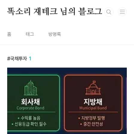
본문 바로가기
똑소리 재테크 님의 블로그
홈
태그
방명록
국채투자
1