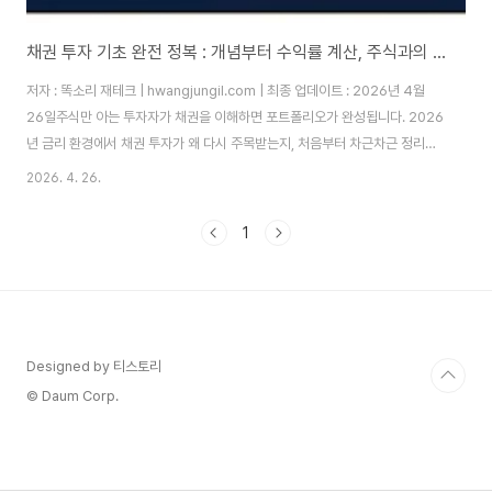
채권 투자 기초 완전 정복 : 개념부터 수익률 계산, 주식과의 차이까지
저자 : 똑소리 재테크 | hwangjungil.com | 최종 업데이트 : 2026년 4월
26일주식만 아는 투자자가 채권을 이해하면 포트폴리오가 완성됩니다. 2026
년 금리 환경에서 채권 투자가 왜 다시 주목받는지, 처음부터 차근차근 정리해
드립니다.왜 채권을 모르면 투자가 불완전한가요?많은 분들이 재테크를 시작
2026. 4. 26.
할 때 주식과 펀드만 생각합니다. 하지만 금융 전문가들이 자산의 일부를 반드
시 채권에 배분하는 데에는 분명한 이유가 있습니다. 주식 시장이 폭락하는 순
1
간에도 채권은 꾸준히 이자를 지급하고, 원금을 보호해 주는 안전판 역할을 합
니다.2022년부터 이어진 고금리 국면이 2025~2026년에 들어 전환 조짐
을 보이면서, 채권 투자의 적기가 왔다는 전문가 의견이 늘고 있습니다. EBC
Fina..
Designed by 티스토리
© Daum Corp.