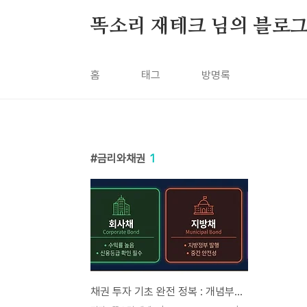
본문 바로가기
똑소리 재테크 님의 블로
홈
태그
방명록
금리와채권
1
채권 투자 기초 완전 정복 : 개념부터 수익률 계산, 주식과의 차이까지