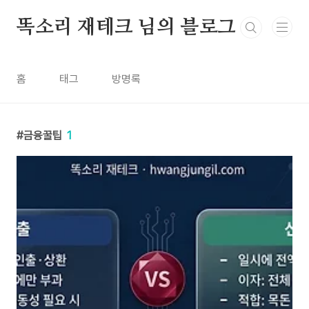
본문 바로가기
똑소리 재테크 님의 블로그
홈
태그
방명록
금융꿀팁
1