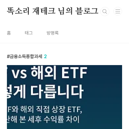
본문 바로가기
똑소리 재테크 님의 블로그
홈
태그
방명록
금융소득종합과세
2