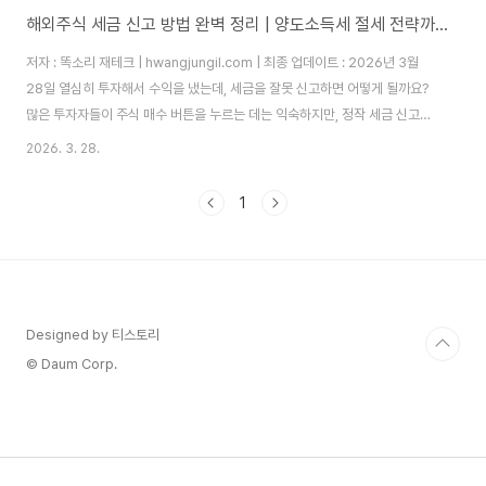
해외주식 세금 신고 방법 완벽 정리 | 양도소득세 절세 전략까지 [2026]
저자 : 똑소리 재테크 | hwangjungil.com | 최종 업데이트 : 2026년 3월
28일 열심히 투자해서 수익을 냈는데, 세금을 잘못 신고하면 어떻게 될까요?
많은 투자자들이 주식 매수 버튼을 누르는 데는 익숙하지만, 정작 세금 신고는
낯설고 두렵습니다. 특히 해외 주식에 투자하기 시작한 분들이 늘어나면서, 무
2026. 3. 28.
신고 가산세 20%와 납부 불성실 가산세 연 8.03%라는 무거운 패널티를 맞
는 경우가 실제로 생기고 있습니다. 수익을 냈는데 세금 신고를 몰라서 오히려
1
손해를 보는 상황, 이제는 끝내야 합니다.따라서 이 글에서는 2026년 최신 기
준으로 투자 수익금에 대한 세금 신고 방법과 실전 절세 전략을 단계별로 정리
해 드립니다. 국내주식과 해외주식의 세금 구조 차이부터, ISA 계좌 활용법,..
Designed by 티스토리
© Daum Corp.