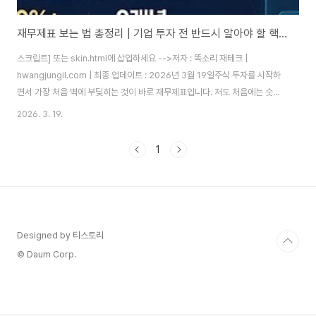
재무제표 보는 법 총정리 | 기업 투자 전 반드시 알아야 할 핵심 지표 2026
스크립트] 또는 skin.html에 삽입하세요 -->저자 : 똑소리 재테크 |
hwangjungil.com | 최종 업데이트 : 2026년 3월 19일주식 투자를 시작하
면서 가장 처음 벽에 부딪히는 것이 바로 재무제표입니다. 저도 처음에는 숫자
들이 가득한 표를 보고 어디서부터 봐야 할지 막막했습니다. 그런데 재무제표
2026. 3. 19.
를 읽기 시작한 뒤로 투자 성공률이 확연히 달라졌습니다. 실제로 재무제표 분
석을 통해 2023년 한 반도체 소재 기업의 영업이익률이 3년 연속 상승하는
1
것을 확인하고 투자했고, 이듬해 상당한 수익을 거둔 경험이 있습니다.많은 분
들이 재무제표를 회계사나 전문가만 보는 문서라고 생각하시는데, 사실 투자자
에게 필요한 핵심 항목은 10가지 내외입니다. 따라서 이 글 하나만 제대로 읽으
시면 어떤..
Designed by 티스토리
© Daum Corp.