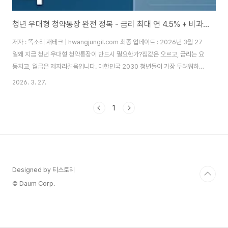
청년 우대형 청약통장 완전 정복 - 금리 최대 연 4.5% + 비과세 + 소득공제 | 내 집 마련의 첫 번째 필수 전략
저자 : 똑소리 재테크 | hwangjungil.com 최종 업데이트 : 2026년 3월 27
일왜 지금 청년 우대형 청약통장이 반드시 필요한가?집값은 오르고, 금리는 요
동치고, 월급은 제자리걸음입니다. 대한민국 2030 청년들이 가장 두려워하는
것은 단 하나, "내 집 마련의 기회를 영원히 놓치는 것"입니다. 실제로 국토교통
2026. 3. 27.
부가 발표한 2025년 주거실태조사에 따르면, 만 19~34세 청년 중 자가 보유
비율은 전체 연령대 평균의 절반에도 미치지 못합니다. 부동산 가격이 치솟는
1
동안 청년들은 월세와 전세를 전전하며 종잣돈 마련조차 버거운 현실에 놓여
있습니다.이러한 구조적 문제 때문에 정부는 청년 내 집 마련 지원책을 대폭 강
화하였고, 그 핵심이 바로 청년 주택드림 청약통장(구 청년 우대형 청약통장)..
Designed by 티스토리
© Daum Corp.