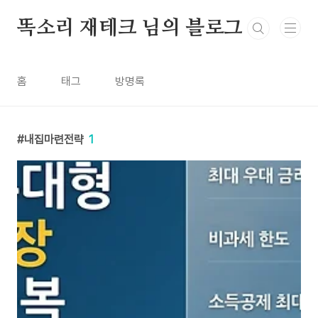
본문 바로가기
똑소리 재테크 님의 블로그
홈
태그
방명록
내집마련전략
1