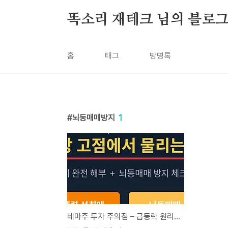
본문 바로가기
똑소리 재테크 님의 블로
홈
태그
방명록
뇌동매매방지
1
테마주 투자 주의점 – 급등락 원리와 뇌동매매 방지 체크리스트