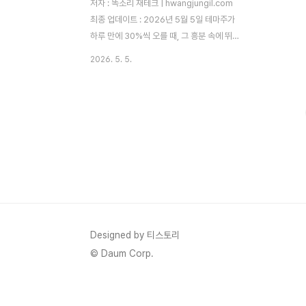
저자 : 똑소리 재테크 | hwangjungil.com
최종 업데이트 : 2026년 5월 5일 테마주가
하루 만에 30%씩 오를 때, 그 흥분 속에 뛰
어들었다가 결국 손실을 본 경험이 있으신가
2026. 5. 5.
요? 저도 주식 투자를 시작한 지 얼마 되지 않
았을 때, 'AI 로봇 관련주'가 3일 연속 상한가
를 기록하는 것을 보고 충동적으로 매수했습
니다. 결과는 이틀 후 -22%였습니다. 따라
서 이 글에서는 그 실패를 통해 배운 테마주
급등락의 원리와 뇌동매매를 막는 실전 체크
리스트를 상세히 공유드리겠습니다.목차테마
주란 무엇인가? — 기회인가, 함정인가테마
주 급등락의 5단계 원리 — 왜 항상 개인이
물리는가뇌동매매 방지 체크리스트 10 — 매
수 전 반드시 확인하세요테마주 vs 가치주
Designed by 티스토리
— 어떤 전략이 더 유리한가FA..
© Daum Corp.