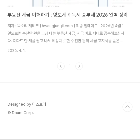
부동산 세금 이해하기 : 양도세·취득세·종부세 2026 완벽 정리
저자 : 똑소리 재테크 | hwangjungil.com | 최종 업데이트 : 2026년 4월 1
일모르면 수천만 원을 그냥 내는 부동산 세금, 지금 바로 제대로 공부해보십시
다. 아파트 한 채를 팔고 나서 예상치 못한 수천만 원의 세금 고지서를 받은 경
험, 주변에서 한 번쯤 들어보셨을 겁니다. 부동산 세금은 언제, 어떤 조건으로
2026. 4. 1.
거래하느냐에 따라 세 부담이 두세 배까지 달라집니다. 따라서 거래 전에 반드
시 세금 구조를 이해해야 하며, 그래야 손해 없는 내 집 마련과 투자가 가능합니
1
다.1. 부동산 세금을 왜 거래 전에 반드시 알아야 하는가?부동산 세금이 거래 수
익을 어떻게 잠식하는가?부동산 세금은 크게 세 단계에서 발생합니다. 첫째, 살
때 취득세를 냅니다. 둘째, 보유하는 동안 재산세와 종합부동산세를..
Designed by 티스토리
© Daum Corp.