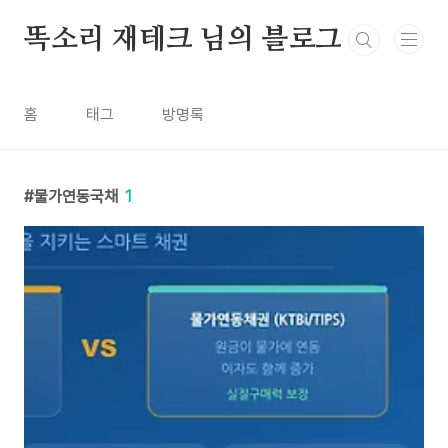
본문 바로가기
똑소리 재테크 님의 블로그
홈
태그
방명록
물가연동국채
1