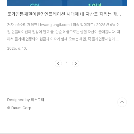
물가연동채권이란? 인플레이션 시대에 내 자산을 지키는 채권 투자 완전 정복
저자 : 똑소리 재테크 | hwangjungil.com | 최종 업데이트 : 2026년 6월 9
일 인플레이션이 일상이 된 지금, 단순 예금으로는 실질 자산이 줄어듭니다. 따
라서 물가에 연동되어 원금과 이자가 함께 오르는 채권, 즉 물가연동채권에 주
목해야 합니다.몇 년 전 저는 예금 금리가 2%대일 때 은행에 5,000만 원을 넣
2026. 6. 10.
어뒀습니다. 당시 물가 상승률은 4%를 넘어서고 있었습니다. 1년 뒤 통장에는
이자가 붙어 있었지만, 실제로는 마이너스 수익률이었습니다. 그때 처음으로
1
물가연동채권이라는 단어를 검색하게 됐습니다. 알고 나서 든 생각은 딱 하나
였습니다. "왜 진작 몰랐을까?" 오늘은 그 경험을 바탕으로, 물가연동채권이 무
엇인지부터 실제 투자 방법까지 솔직하게 적어보겠습니다.목차물가연동채권
이란 무엇인..
Designed by 티스토리
© Daum Corp.