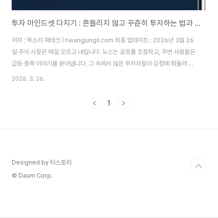
투자 마인드셋 다지기 : 흔들리지 않고 꾸준히 투자하는 법과 필요한 마음가짐
저자 : 똑소리 재테크 | hwangjungil.com 최종 업데이트 : 2026년 3월 26
일 주식 시장은 매일 오르고 내립니다. 뉴스는 공포를 조장하고, 주변 사람들은
급등 종목 이야기를 쏟아냅니다. 그 속에서 많은 투자자들이 감정에 휘둘려 고
점에 사고 저점에 팔고 맙니다. 왜 이런 일이 반복될까요? 바로 투자 마인드셋
2026. 3. 26.
이 정립되지 않았기 때문입니다. 따라서 꾸준한 수익을 원한다면, 먼저 흔들리
지 않는 마음가짐을 다져야 합니다. 이 글은 10년 이상 주식과 ETF 투자를 직
1
접 경험한 필자가, 초보 투자자도 바로 실천할 수 있는 투자 마인드셋 핵심 전략
을 정리한 것입왜 대부분의 투자자는 시장에서 손실을 볼까요?대한민국 개인
투자자의 약 70% 이상이 장기적으로 시장 수익률을 밑돈다는 연구 결과가 있
습..
Designed by 티스토리
© Daum Corp.