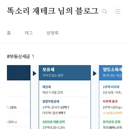
본문 바로가기
똑소리 재테크 님의 블로그
홈
태그
방명록
부동산세금
1