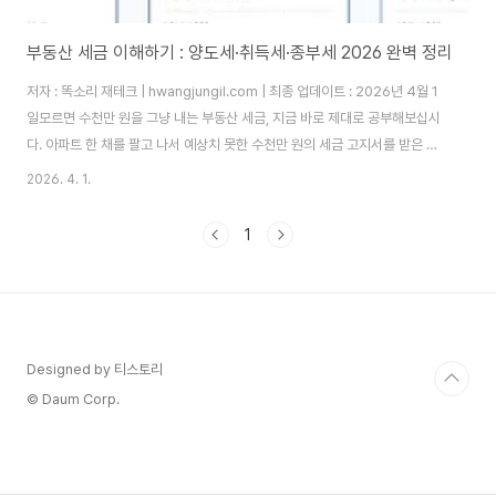
부동산 세금 이해하기 : 양도세·취득세·종부세 2026 완벽 정리
저자 : 똑소리 재테크 | hwangjungil.com | 최종 업데이트 : 2026년 4월 1
일모르면 수천만 원을 그냥 내는 부동산 세금, 지금 바로 제대로 공부해보십시
다. 아파트 한 채를 팔고 나서 예상치 못한 수천만 원의 세금 고지서를 받은 경
험, 주변에서 한 번쯤 들어보셨을 겁니다. 부동산 세금은 언제, 어떤 조건으로
2026. 4. 1.
거래하느냐에 따라 세 부담이 두세 배까지 달라집니다. 따라서 거래 전에 반드
시 세금 구조를 이해해야 하며, 그래야 손해 없는 내 집 마련과 투자가 가능합니
1
다.1. 부동산 세금을 왜 거래 전에 반드시 알아야 하는가?부동산 세금이 거래 수
익을 어떻게 잠식하는가?부동산 세금은 크게 세 단계에서 발생합니다. 첫째, 살
때 취득세를 냅니다. 둘째, 보유하는 동안 재산세와 종합부동산세를..
Designed by 티스토리
© Daum Corp.