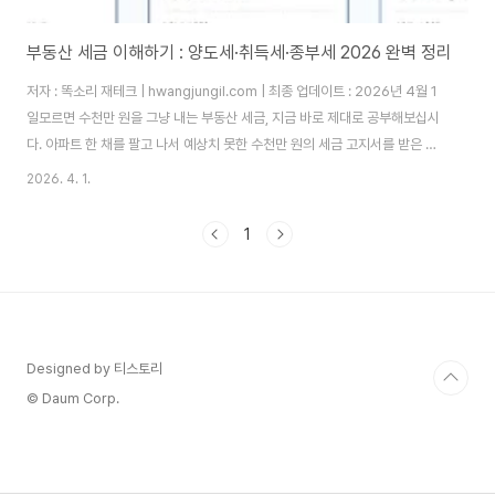
부동산 세금 이해하기 : 양도세·취득세·종부세 2026 완벽 정리
저자 : 똑소리 재테크 | hwangjungil.com | 최종 업데이트 : 2026년 4월 1
일모르면 수천만 원을 그냥 내는 부동산 세금, 지금 바로 제대로 공부해보십시
다. 아파트 한 채를 팔고 나서 예상치 못한 수천만 원의 세금 고지서를 받은 경
험, 주변에서 한 번쯤 들어보셨을 겁니다. 부동산 세금은 언제, 어떤 조건으로
2026. 4. 1.
거래하느냐에 따라 세 부담이 두세 배까지 달라집니다. 따라서 거래 전에 반드
시 세금 구조를 이해해야 하며, 그래야 손해 없는 내 집 마련과 투자가 가능합니
1
다.1. 부동산 세금을 왜 거래 전에 반드시 알아야 하는가?부동산 세금이 거래 수
익을 어떻게 잠식하는가?부동산 세금은 크게 세 단계에서 발생합니다. 첫째, 살
때 취득세를 냅니다. 둘째, 보유하는 동안 재산세와 종합부동산세를..
Designed by 티스토리
© Daum Corp.