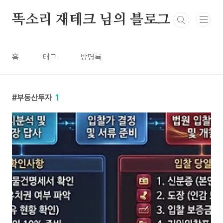
본문 바로가기
똑소리 재테크 님의 블로그
홈
태그
방명록
부동산투자
1