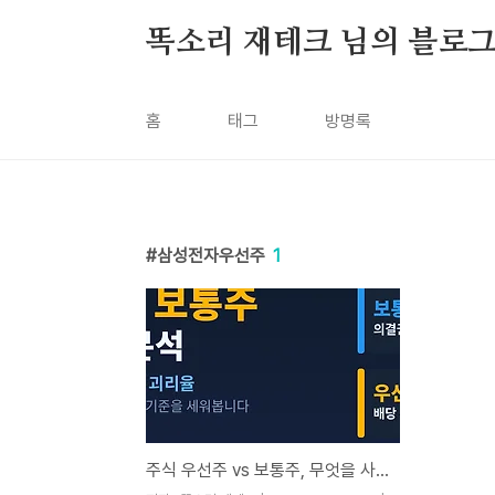
본문 바로가기
똑소리 재테크 님의 블로
홈
태그
방명록
삼성전자우선주
1
주식 우선주 vs 보통주, 무엇을 사야 할까 - 2026년 기준 완벽 비교 분석