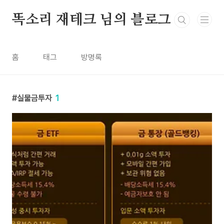
본문 바로가기
똑소리 재테크 님의 블로그
홈
태그
방명록
실물금투자
1