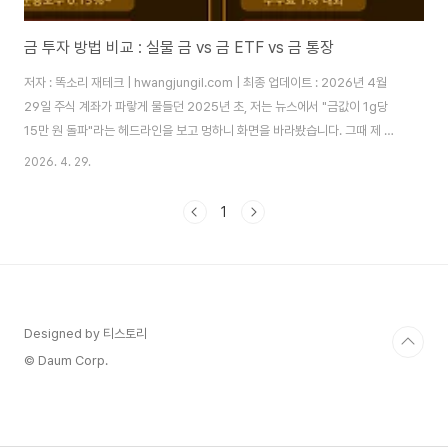
금 투자 방법 비교 : 실물 금 vs 금 ETF vs 금 통장
저자 : 똑소리 재테크 | hwangjungil.com | 최종 업데이트 : 2026년 4월
29일 주식 계좌가 파랗게 물들던 2025년 초, 저는 뉴스에서 "금값이 1g당
15만 원 돌파"라는 헤드라인을 보고 멍하니 화면을 바라봤습니다. 그때 제 포
트폴리오에 금은 단 한 톨도 없었거든요. 투자 포트폴리오에 금을 담으라는 말
2026. 4. 29.
을 수도 없이 들었지만, 막상 어떻게 시작해야 할지 몰라 계속 미뤄온 것이었습
니다. 그래서 직접 발로 뛰면서 실물 금부터 금 ETF, 금 통장, KRX 금시장까지
1
모두 체험해봤습니다. 오늘은 그 경험을 토대로 금 투자 방법을 완전히 비교해
드리겠습니다.이 글에서 다루는 내용1. 왜 지금 금 투자를 고민해야 하는가2. 4
가지 금 투자 수단 체험 비교 (실물 금·금 통장·금 E..
Designed by 티스토리
© Daum Corp.