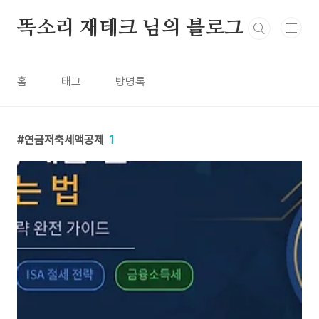
본문 바로가기
똑소리 재테크 님의 블로그
홈
태그
방명록
연금저축세액공제
1