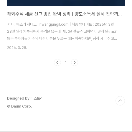
해외주식 세금 신고 방법 완벽 정리 | 양도소득세 절세 전략까지 [2026]
저자 : 똑소리 재테크 | hwangjungil.com | 최종 업데이트 : 2026년 3월
28일 열심히 투자해서 수익을 냈는데, 세금을 잘못 신고하면 어떻게 될까요?
많은 투자자들이 주식 매수 버튼을 누르는 데는 익숙하지만, 정작 세금 신고는
낯설고 두렵습니다. 특히 해외 주식에 투자하기 시작한 분들이 늘어나면서, 무
2026. 3. 28.
신고 가산세 20%와 납부 불성실 가산세 연 8.03%라는 무거운 패널티를 맞
는 경우가 실제로 생기고 있습니다. 수익을 냈는데 세금 신고를 몰라서 오히려
1
손해를 보는 상황, 이제는 끝내야 합니다.따라서 이 글에서는 2026년 최신 기
준으로 투자 수익금에 대한 세금 신고 방법과 실전 절세 전략을 단계별로 정리
해 드립니다. 국내주식과 해외주식의 세금 구조 차이부터, ISA 계좌 활용법,..
Designed by 티스토리
© Daum Corp.