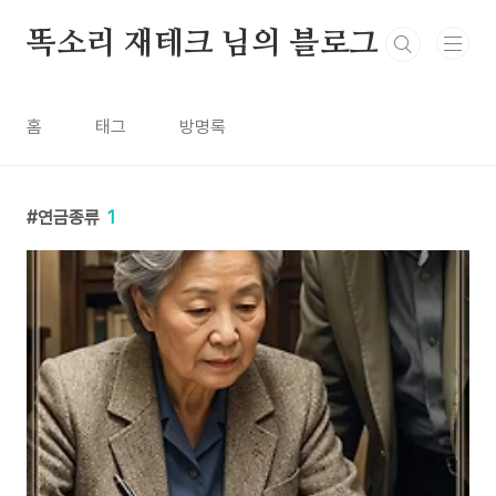
본문 바로가기
똑소리 재테크 님의 블로그
홈
태그
방명록
연금종류
1