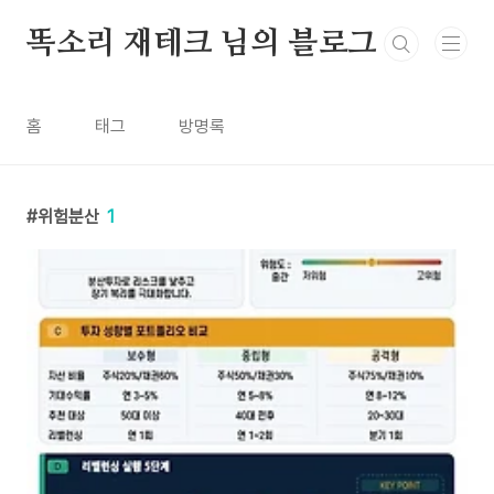
본문 바로가기
똑소리 재테크 님의 블로그
홈
태그
방명록
위험분산
1