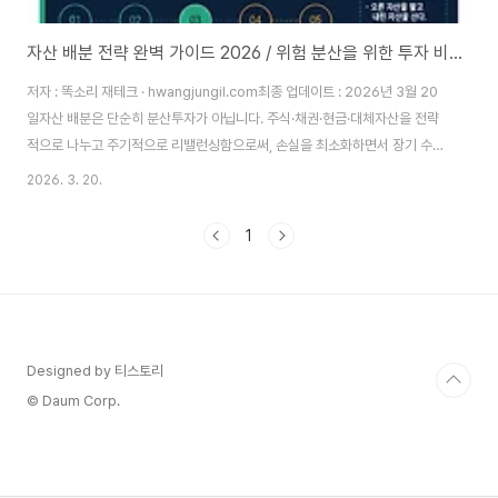
자산 배분 전략 완벽 가이드 2026 / 위험 분산을 위한 투자 비중 조절 방법
저자 : 똑소리 재테크 · hwangjungil.com최종 업데이트 : 2026년 3월 20
일자산 배분은 단순히 분산투자가 아닙니다. 주식·채권·현금·대체자산을 전략
적으로 나누고 주기적으로 리밸런싱함으로써, 손실을 최소화하면서 장기 수익
을 극대화하는 과학적 투자 방법론입니다. 이 글을 끝까지 읽으면 나에게 맞는
2026. 3. 20.
자산 배분 비율을 스스로 설계할 수 있습니다. 목차당신의 투자가 위험한 이유
자산 배분 전략이란 무엇인가투자 성향별 자산 배분 유형 3가지리밸런싱 : 언
1
제, 어떻게 비중을 조절하는가2026년 자산 배분 전략 실전 가이드FAQ - 초
보자가 자주 묻는 질문 10가지 왜 한 종목에 몰빵하면 위험한가? — 집중투자
의 함정많은 투자자들이 "이 종목만 오르면 돼"라는 생각으로 자산의
80~100%를 하나의..
Designed by 티스토리
© Daum Corp.