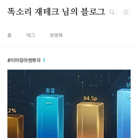
본문 바로가기
똑소리 재테크 님의 블로그
홈
태그
방명록
이머징마켓투자
1