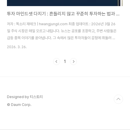
투자 마인드셋 다지기 : 흔들리지 않고 꾸준히 투자하는 법과 필요한 마음가짐
저자 : 똑소리 재테크 | hwangjungil.com 최종 업데이트 : 2026년 3월 26
일 주식 시장은 매일 오르고 내립니다. 뉴스는 공포를 조장하고, 주변 사람들은
급등 종목 이야기를 쏟아냅니다. 그 속에서 많은 투자자들이 감정에 휘둘려 고
점에 사고 저점에 팔고 맙니다. 왜 이런 일이 반복될까요? 바로 투자 마인드셋
2026. 3. 26.
이 정립되지 않았기 때문입니다. 따라서 꾸준한 수익을 원한다면, 먼저 흔들리
지 않는 마음가짐을 다져야 합니다. 이 글은 10년 이상 주식과 ETF 투자를 직
1
접 경험한 필자가, 초보 투자자도 바로 실천할 수 있는 투자 마인드셋 핵심 전략
을 정리한 것입왜 대부분의 투자자는 시장에서 손실을 볼까요?대한민국 개인
투자자의 약 70% 이상이 장기적으로 시장 수익률을 밑돈다는 연구 결과가 있
습..
Designed by 티스토리
© Daum Corp.