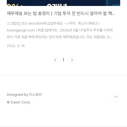
재무제표 보는 법 총정리 | 기업 투자 전 반드시 알아야 할 핵심 지표 2026
스크립트] 또는 skin.html에 삽입하세요 -->저자 : 똑소리 재테크 |
hwangjungil.com | 최종 업데이트 : 2026년 3월 19일주식 투자를 시작하
면서 가장 처음 벽에 부딪히는 것이 바로 재무제표입니다. 저도 처음에는 숫자
들이 가득한 표를 보고 어디서부터 봐야 할지 막막했습니다. 그런데 재무제표
2026. 3. 19.
를 읽기 시작한 뒤로 투자 성공률이 확연히 달라졌습니다. 실제로 재무제표 분
석을 통해 2023년 한 반도체 소재 기업의 영업이익률이 3년 연속 상승하는
1
것을 확인하고 투자했고, 이듬해 상당한 수익을 거둔 경험이 있습니다.많은 분
들이 재무제표를 회계사나 전문가만 보는 문서라고 생각하시는데, 사실 투자자
에게 필요한 핵심 항목은 10가지 내외입니다. 따라서 이 글 하나만 제대로 읽으
시면 어떤..
Designed by 티스토리
© Daum Corp.