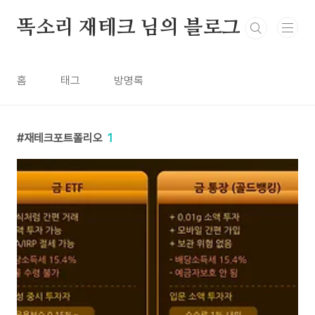
본문 바로가기
똑소리 재테크 님의 블로그
홈
태그
방명록
재테크포트폴리오
1