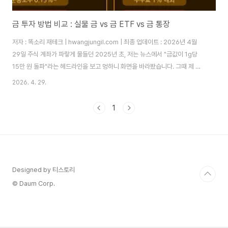
금 투자 방법 비교 : 실물 금 vs 금 ETF vs 금 통장
저자 : 똑소리 재테크 | hwangjungil.com | 최종 업데이트 : 2026년 4월
29일 주식 계좌가 파랗게 물들던 2025년 초, 저는 뉴스에서 "금값이 1g당
15만 원 돌파"라는 헤드라인을 보고 멍하니 화면을 바라봤습니다. 그때 제 포
트폴리오에 금은 단 한 톨도 없었거든요. 투자 포트폴리오에 금을 담으라는 말
2026. 4. 29.
을 수도 없이 들었지만, 막상 어떻게 시작해야 할지 몰라 계속 미뤄온 것이었습
니다. 그래서 직접 발로 뛰면서 실물 금부터 금 ETF, 금 통장, KRX 금시장까지
1
모두 체험해봤습니다. 오늘은 그 경험을 토대로 금 투자 방법을 완전히 비교해
드리겠습니다.이 글에서 다루는 내용1. 왜 지금 금 투자를 고민해야 하는가2. 4
가지 금 투자 수단 체험 비교 (실물 금·금 통장·금 E..
Designed by 티스토리
© Daum Corp.