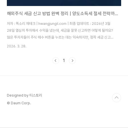
해외주식 세금 신고 방법 완벽 정리 | 양도소득세 절세 전략까지 [2026]
저자 : 똑소리 재테크 | hwangjungil.com | 최종 업데이트 : 2026년 3월
28일 열심히 투자해서 수익을 냈는데, 세금을 잘못 신고하면 어떻게 될까요?
많은 투자자들이 주식 매수 버튼을 누르는 데는 익숙하지만, 정작 세금 신고는
낯설고 두렵습니다. 특히 해외 주식에 투자하기 시작한 분들이 늘어나면서, 무
2026. 3. 28.
신고 가산세 20%와 납부 불성실 가산세 연 8.03%라는 무거운 패널티를 맞
는 경우가 실제로 생기고 있습니다. 수익을 냈는데 세금 신고를 몰라서 오히려
1
손해를 보는 상황, 이제는 끝내야 합니다.따라서 이 글에서는 2026년 최신 기
준으로 투자 수익금에 대한 세금 신고 방법과 실전 절세 전략을 단계별로 정리
해 드립니다. 국내주식과 해외주식의 세금 구조 차이부터, ISA 계좌 활용법,..
Designed by 티스토리
© Daum Corp.