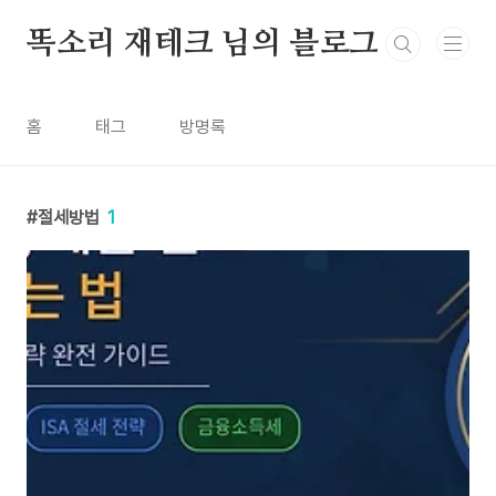
본문 바로가기
똑소리 재테크 님의 블로그
홈
태그
방명록
절세방법
1