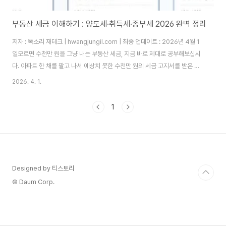
부동산 세금 이해하기 : 양도세·취득세·종부세 2026 완벽 정리
저자 : 똑소리 재테크 | hwangjungil.com | 최종 업데이트 : 2026년 4월 1
일모르면 수천만 원을 그냥 내는 부동산 세금, 지금 바로 제대로 공부해보십시
다. 아파트 한 채를 팔고 나서 예상치 못한 수천만 원의 세금 고지서를 받은 경
험, 주변에서 한 번쯤 들어보셨을 겁니다. 부동산 세금은 언제, 어떤 조건으로
2026. 4. 1.
거래하느냐에 따라 세 부담이 두세 배까지 달라집니다. 따라서 거래 전에 반드
시 세금 구조를 이해해야 하며, 그래야 손해 없는 내 집 마련과 투자가 가능합니
1
다.1. 부동산 세금을 왜 거래 전에 반드시 알아야 하는가?부동산 세금이 거래 수
익을 어떻게 잠식하는가?부동산 세금은 크게 세 단계에서 발생합니다. 첫째, 살
때 취득세를 냅니다. 둘째, 보유하는 동안 재산세와 종합부동산세를..
Designed by 티스토리
© Daum Corp.