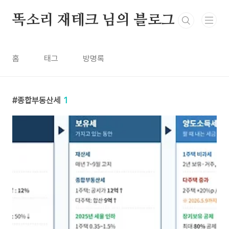
본문 바로가기
똑소리 재테크 님의 블로그
홈
태그
방명록
종합부동산세
1