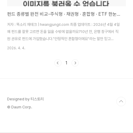
펀드 종류별 완전 비교-주식형 · 채권형 · 혼합형 · ETF 한눈에 파악하는 2026 최신 가이드
저자 : 똑소리 재테크 | hwangjungil.com 최종 업데이트 : 2026년 4월 4일
왜 펀드를 잘못 고르면 돈을 잃을 수밖에 없을까요?10년 전, 은행 창구에서 직
원 권유로 펀드에 가입했습니다."안정적인 혼합형이에요"라는 말만 믿고
3,000만 원을 넣었는데, 2년 뒤 확인해 보니 원금 대비 오히려 줄어 있었어요.
2026. 4. 4.
수수료가 연1.5%였는데 그걸 미처 몰랐던 거죠. 그 경험 이후로 저는 펀드를
가입하기 전에 반드시 직접 비교해보는 습관이 생겼습니다. 실제로 2025년
1
금융감독원 통계에 따르면 국내 전체 펀드 순자산 규모는 약 870조 원에 달하
지만, 개인 투자자의 절반 이상은 자신이 가입한 펀드의 유형조차 정확히 파악
하지 못한다는 조사 결과가 있습니다. 펀드 유형을 모르면 위험 수준도 모르
고,..
Designed by 티스토리
© Daum Corp.