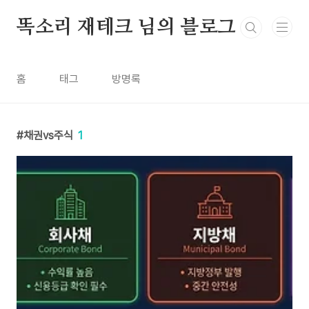
본문 바로가기
똑소리 재테크 님의 블로그
홈
태그
방명록
채권vs주식
1