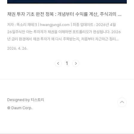
채권 투자 기초 완전 정복 : 개념부터 수익률 계산, 주식과의 차이까지
저자 : 똑소리 재테크 | hwangjungil.com | 최종 업데이트 : 2026년 4월
26일주식만 아는 투자자가 채권을 이해하면 포트폴리오가 완성됩니다. 2026
년 금리 환경에서 채권 투자가 왜 다시 주목받는지, 처음부터 차근차근 정리해
드립니다.왜 채권을 모르면 투자가 불완전한가요?많은 분들이 재테크를 시작
2026. 4. 26.
할 때 주식과 펀드만 생각합니다. 하지만 금융 전문가들이 자산의 일부를 반드
시 채권에 배분하는 데에는 분명한 이유가 있습니다. 주식 시장이 폭락하는 순
1
간에도 채권은 꾸준히 이자를 지급하고, 원금을 보호해 주는 안전판 역할을 합
니다.2022년부터 이어진 고금리 국면이 2025~2026년에 들어 전환 조짐
을 보이면서, 채권 투자의 적기가 왔다는 전문가 의견이 늘고 있습니다. EBC
Fina..
Designed by 티스토리
© Daum Corp.