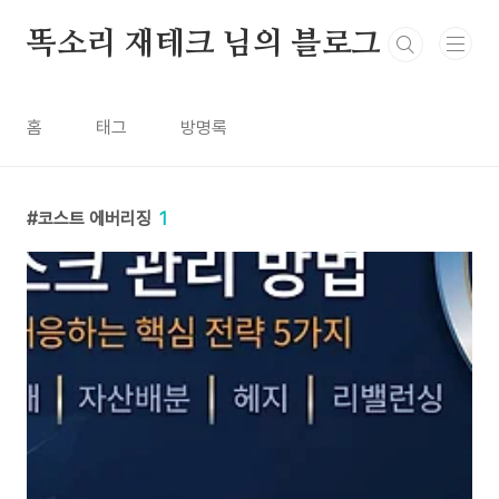
본문 바로가기
똑소리 재테크 님의 블로그
홈
태그
방명록
코스트 에버리징
1