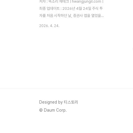
저자 : 똑소리 재테크 | hwangjungil.com |
최종 업데이트 : 2026년 4월 24일 주식 투
자를 처음 시작하던 날, 증권사 앱을 열었을
때 '코스피'와 '코스닥'이라는 탭이 나란히 보
2026. 4. 24.
였습니다. 당시 저는 두 시장의 차이를 전혀
몰랐고, 그냥 수익률이 더 높아 보이는 코스
닥 종목 하나를 덜컥 매수했더라고요. 결과는
두 달 만에 -28% 손실이었습니다. 따라서
그 이후 저는 두 시장의 구조부터 철저히 공
부했고, 지금은 코스피와 코스닥을 목적에 따
라 분리해서 운용하고 있습니다. 이 글은 그
경험을 바탕으로 두 시장의 핵심 차이와 투자
전략을 정리한 것입니다.목차코스피와 코스
닥, 무엇이 다른가 — 기본 구조 비교코스피
vs 코스닥 핵심 비교표 — 어떤 시장이 나에
Designed by 티스토리
게 맞는가2025~202..
© Daum Corp.