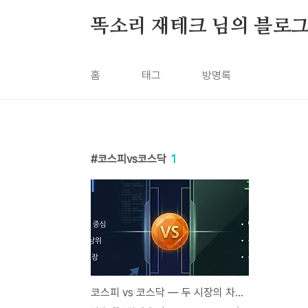
본문 바로가기
똑소리 재테크 님의 블로
홈
태그
방명록
코스피vs코스닥
1
코스피 vs 코스닥 — 두 시장의 차이, 제대로 알고 투자하고 계십니까?