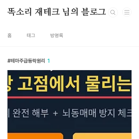
본문 바로가기
똑소리 재테크 님의 블로그
홈
태그
방명록
테마주급등락원리
1