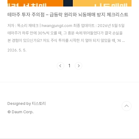
테마주 투자 주의점 – 급등락 원리와 뇌동매매 방지 체크리스트
저자 : 똑소리 재테크 | hwangjungil.com 최종 업데이트 : 2026년 5월 5일
테마주가 하루 만에 30%씩 오를 때, 그 흥분 속에 뛰어들었다가 결국 손실을
본 경험이 있으신가요? 저도 주식 투자를 시작한 지 얼마 되지 않았을 때, 'AI 로
봇 관련주'가 3일 연속 상한가를 기록하는 것을 보고 충동적으로 매수했습니
2026. 5. 5.
다. 결과는 이틀 후 -22%였습니다. 따라서 이 글에서는 그 실패를 통해 배운
테마주 급등락의 원리와 뇌동매매를 막는 실전 체크리스트를 상세히 공유드리
1
겠습니다.목차테마주란 무엇인가? — 기회인가, 함정인가테마주 급등락의 5
단계 원리 — 왜 항상 개인이 물리는가뇌동매매 방지 체크리스트 10 — 매수
전 반드시 확인하세요테마주 vs 가치주 — 어떤 전략이 더 유리한가FA..
Designed by 티스토리
© Daum Corp.