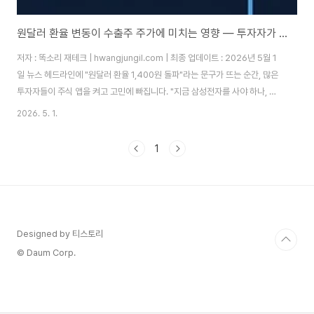
원달러 환율 변동이 수출주 주가에 미치는 영향 — 투자자가 꼭 알아야 할 핵심 분석
저자 : 똑소리 재테크 | hwangjungil.com | 최종 업데이트 : 2026년 5월 1
일 뉴스 헤드라인에 "원달러 환율 1,400원 돌파"라는 문구가 뜨는 순간, 많은
투자자들이 주식 앱을 켜고 고민에 빠집니다. "지금 삼성전자를 사야 하나, 팔
아야 하나?" 환율이 오르면 수출주가 오른다는 말은 어디서나 들리지만, 정작
2026. 5. 1.
왜 그런지, 어떤 종목에 얼마나 영향을 주는지는 제대로 설명해 주는 곳이 없었
습니다.저는 국내 주식 투자 10년 경력을 가진 개인 투자자로서, 2022년 원달
1
러 환율이 1,450원까지 치솟았을 때 수출주 포트폴리오를 집중 편입해 약
23%의 수익을 경험했습니다. 반대로 2020년 코로나 쇼크 직후 환율이 급락
할 때 수출주를 과도하게 보유해 손실을 본 경험도 있습니다. 이 ..
Designed by 티스토리
© Daum Corp.