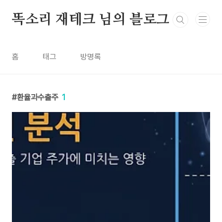
본문 바로가기
똑소리 재테크 님의 블로그
홈
태그
방명록
환율과수출주
1