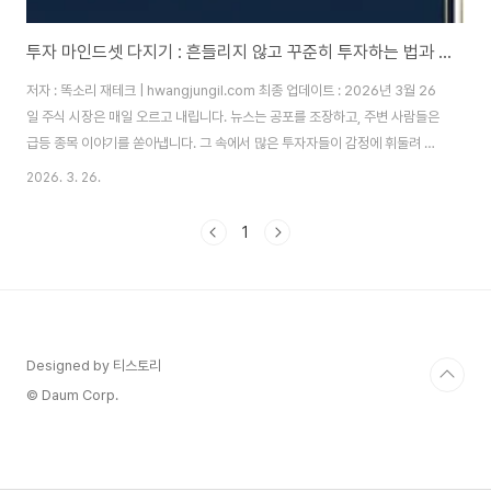
투자 마인드셋 다지기 : 흔들리지 않고 꾸준히 투자하는 법과 필요한 마음가짐
저자 : 똑소리 재테크 | hwangjungil.com 최종 업데이트 : 2026년 3월 26
일 주식 시장은 매일 오르고 내립니다. 뉴스는 공포를 조장하고, 주변 사람들은
급등 종목 이야기를 쏟아냅니다. 그 속에서 많은 투자자들이 감정에 휘둘려 고
점에 사고 저점에 팔고 맙니다. 왜 이런 일이 반복될까요? 바로 투자 마인드셋
2026. 3. 26.
이 정립되지 않았기 때문입니다. 따라서 꾸준한 수익을 원한다면, 먼저 흔들리
지 않는 마음가짐을 다져야 합니다. 이 글은 10년 이상 주식과 ETF 투자를 직
1
접 경험한 필자가, 초보 투자자도 바로 실천할 수 있는 투자 마인드셋 핵심 전략
을 정리한 것입왜 대부분의 투자자는 시장에서 손실을 볼까요?대한민국 개인
투자자의 약 70% 이상이 장기적으로 시장 수익률을 밑돈다는 연구 결과가 있
습..
Designed by 티스토리
© Daum Corp.