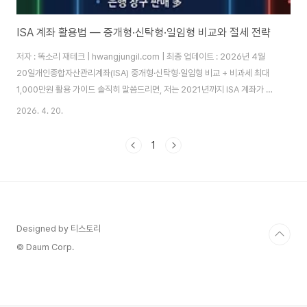
ISA 계좌 활용법 — 중개형·신탁형·일임형 비교와 절세 전략
저자 : 똑소리 재테크 | hwangjungil.com | 최종 업데이트 : 2026년 4월
20일개인종합자산관리계좌(ISA) 중개형·신탁형·일임형 비교 + 비과세 최대
1,000만원 활용 가이드 솔직히 말씀드리면, 저는 2021년까지 ISA 계좌가 뭔
지도 몰랐습니다. 그냥 통장이 하나 더 생기는 거 아닌가 싶었죠. 그러다 직장
2026. 4. 20.
동료가 "나 작년에 ISA로 세금 130만원 아꼈어"라고 말하는 걸 듣고 귀가 번
쩍 뜨였습니다. 알고 보니 제 투자 수익에서 해마다 15.4%씩 세금이 조용히
1
빠져나가고 있었던 겁니다. 따라서 그날 바로 계좌를 만들었고, 이후 3년간의
경험을 이 글에 모두 담았습니다.목차세금은 왜 문제인가 — 아무도 알려주지
않는 투자 비용ISA 계좌란 정확히 무엇인가ISA 3종류 비교 ..
Designed by 티스토리
© Daum Corp.